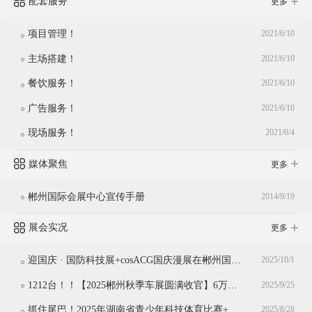
配套服务
更多
项目管理！
2021/6/10
主场搭建！
2021/6/10
餐饮服务！
2021/6/10
广告服务！
2021/6/10
现场服务！
2021/6/4
媒体聚焦
更多
郴州国际会展中心宣传手册
2014/9/19
展会实况
更多
迎国庆 · 国防科技展+cosACG国庆漫展在郴州国际会展中心同期举行！
2025/10/1
1212台！！【2025郴州秋季车展圆满收官】6万观众共赴盛宴，3亿消费点燃金秋！
2025/9/25
抓住尾巴！2025年湖南省青少年科技体育比赛+湖南省青少年科技体育博览会仅剩今日
2025/8/28