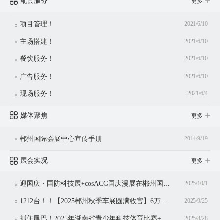
配套服务
更多
项目管理！
2021/6/10
主场搭建！
2021/6/10
餐饮服务！
2021/6/10
广告服务！
2021/6/10
现场服务！
2021/6/4
媒体聚焦
更多
郴州国际会展中心宣传手册
2014/9/19
展会实况
更多
迎国庆 · 国防科技展+cosACG国庆漫展在郴州国际会展中心同期举行！
2025/10/1
1212台！！【2025郴州秋季车展圆满收官】6万观众共赴盛宴，3亿消费点燃金秋！
2025/9/25
抓住尾巴！2025年湖南省青少年科技体育比赛+湖南省青少年科技体育博览会仅剩今日
2025/8/28