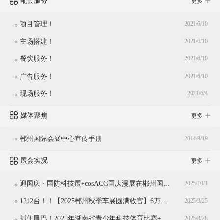
配套服务
更多
项目管理！
2021/6/10
主场搭建！
2021/6/10
餐饮服务！
2021/6/10
广告服务！
2021/6/10
现场服务！
2021/6/4
媒体聚焦
更多
郴州国际会展中心宣传手册
2014/9/19
展会实况
更多
迎国庆 · 国防科技展+cosACG国庆漫展在郴州国际会展中心同期举行！
2025/10/1
1212台！！【2025郴州秋季车展圆满收官】6万观众共赴盛宴，3亿消费点燃金秋！
2025/9/25
抓住尾巴！2025年湖南省青少年科技体育比赛+湖南省青少年科技体育博览会仅剩今日
2025/8/28