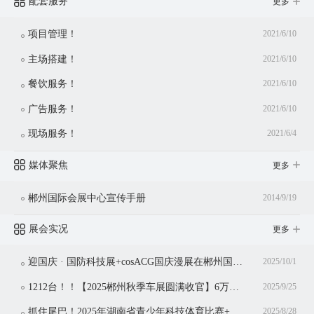
配套服务
更多
项目管理！
2021/6/10
主场搭建！
2021/6/10
餐饮服务！
2021/6/10
广告服务！
2021/6/10
现场服务！
2021/6/4
媒体聚焦
更多
郴州国际会展中心宣传手册
2014/9/19
展会实况
更多
迎国庆 · 国防科技展+cosACG国庆漫展在郴州国际会展中心同期举行！
2025/10/1
1212台！！【2025郴州秋季车展圆满收官】6万观众共赴盛宴，3亿消费点燃金秋！
2025/9/25
抓住尾巴！2025年湖南省青少年科技体育比赛+湖南省青少年科技体育博览会仅剩今日
2025/8/28