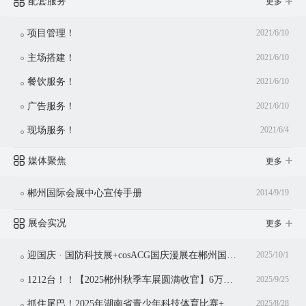
配套服务
更多
项目管理！
2021/6/10
主场搭建！
2021/6/10
餐饮服务！
2021/6/10
广告服务！
2021/6/10
现场服务！
2021/6/4
媒体聚焦
更多
郴州国际会展中心宣传手册
2014/9/19
展会实况
更多
迎国庆 · 国防科技展+cosACG国庆漫展在郴州国际会展中心同期举行！
2025/10/1
1212台！！【2025郴州秋季车展圆满收官】6万观众共赴盛宴，3亿消费点燃金秋！
2025/9/25
抓住尾巴！2025年湖南省青少年科技体育比赛+湖南省青少年科技体育博览会仅剩今日
2025/8/28